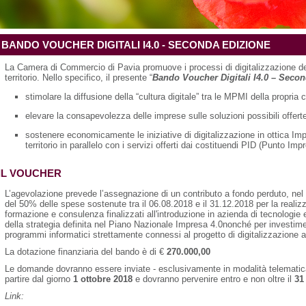
BANDO VOUCHER DIGITALI I4.0 - SECONDA EDIZIONE
La Camera di Commercio di Pavia promuove i processi di digitalizzazione de
territorio. Nello specifico, il presente “
Bando Voucher Digitali I4.0 – Seco
stimolare la diffusione della “cultura digitale” tra le MPMI della propria ci
elevare la consapevolezza delle imprese sulle soluzioni possibili offerte 
sostenere economicamente le iniziative di digitalizzazione in ottica Im
territorio in parallelo con i servizi offerti dai costituendi PID (Punto Impr
IL VOUCHER
L’agevolazione prevede l’assegnazione di un contributo a fondo perduto, nel
del 50% delle spese sostenute tra il 06.08.2018 e il 31.12.2018 per la realizz
formazione e consulenza finalizzati all'introduzione in azienda di tecnologie
della strategia definita nel Piano Nazionale Impresa 4.0nonché per investime
programmi informatici strettamente connessi al progetto di digitalizzazione a
La dotazione finanziaria del bando è di €
270.000,00
Le domande dovranno essere inviate - esclusivamente in modalità telematica
partire dal giorno
1 ottobre 2018
e dovranno pervenire entro e non oltre il
31
Link: