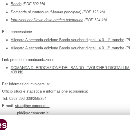
Bando
(PDF 302 kb)
Domanda di contributo (Modulo principale)
(PDF 193 kb)
Istruzioni per l’invio della pratica telematica
(PDF 324 kb)
Esiti concessione:
Allegato A seconda edizione Bando voucher digitali I4.0_ 1° tranche
(P
Allegato A seconda edizione Bando voucher digitali I4.0_ 2° tranche
(P
Link procedura rendicontazione:
DOMANDA DI EROGAZIONE DEL BANDO - “VOUCHER DIGITALI IMP
408 kb)
Per informazioni rivolgersi a:
Ufficio studi e statistica e informazione economica:
Tel. 0382.393 308/259/284
E-mail:
studi@pv.camcom.it
pid@pv.camcom.it
es