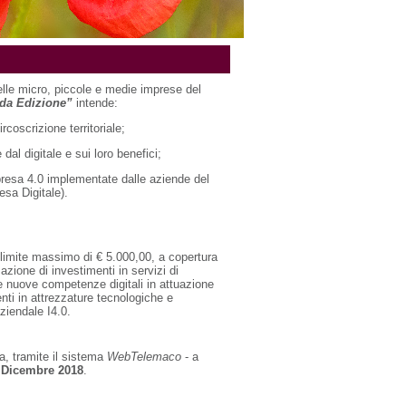
lle micro, piccole e medie imprese del
nda Edizione”
intende:
rcoscrizione territoriale;
dal digitale e sui loro benefici;
presa 4.0 implementate dalle aziende del
esa Digitale).
 limite massimo di € 5.000,00, a copertura
azione di investimenti in servizi di
 e nuove competenze digitali in attuazione
nti in attrezzature tecnologiche e
ziendale I4.0.
, tramite il sistema
WebTelemaco
- a
 Dicembre 2018
.