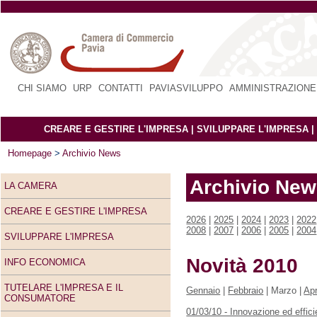
CHI SIAMO
|
URP
|
CONTATTI
|
PAVIASVILUPPO
|
AMMINISTRAZIONE
CREARE E GESTIRE L'IMPRESA
|
SVILUPPARE L'IMPRESA
|
Homepage
>
Archivio News
Archivio Ne
LA CAMERA
CREARE E GESTIRE L'IMPRESA
2026
|
2025
|
2024
|
2023
|
2022
2008
|
2007
|
2006
|
2005
|
2004
SVILUPPARE L'IMPRESA
Novità 2010
INFO ECONOMICA
TUTELARE L'IMPRESA E IL
Gennaio
|
Febbraio
| Marzo |
Apr
CONSUMATORE
01/03/10 - Innovazione ed effici