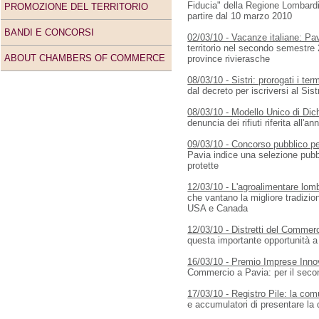
Fiducia" della Regione Lombardia
PROMOZIONE DEL TERRITORIO
partire dal 10 marzo 2010
BANDI E CONCORSI
02/03/10 - Vacanze italiane: Pavi
territorio nel secondo semestre 
ABOUT CHAMBERS OF COMMERCE
province rivierasche
08/03/10 - Sistri: prorogati i term
dal decreto per iscriversi al Sistr
08/03/10 - Modello Unico di Dic
denuncia dei rifiuti riferita all'
09/03/10 - Concorso pubblico pe
Pavia indice una selezione pubb
protette
12/03/10 - L'agroalimentare lo
che vantano la migliore tradizio
USA e Canada
12/03/10 - Distretti del Commer
questa importante opportunità a d
16/03/10 - Premio Imprese Innova
Commercio a Pavia: per il secon
17/03/10 - Registro Pile: la co
e accumulatori di presentare la