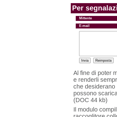
Per segnalazi
Mittente
E-mail
Al fine di poter 
e renderli sempr
che desiderano i
possono scaricar
(DOC 44 kb)
Il modulo compil
raccoglitore col