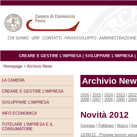
CHI SIAMO
|
URP
|
CONTATTI
|
PAVIASVILUPPO
|
AMMINISTRAZIONE
CREARE E GESTIRE L'IMPRESA
|
SVILUPPARE L'IMPRESA
|
Homepage
>
Archivio News
Archivio Ne
LA CAMERA
CREARE E GESTIRE L'IMPRESA
2026
|
2025
|
2024
|
2023
|
2022
2008
|
2007
|
2006
|
2005
|
2004
SVILUPPARE L'IMPRESA
Novità 2012
INFO ECONOMICA
TUTELARE L'IMPRESA E IL
Gennaio
|
Febbraio
|
Marzo
|
Apr
CONSUMATORE
12/06/12 - Proroga termini vers