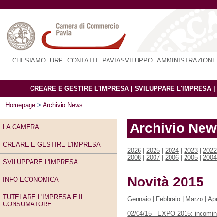
CHI SIAMO
|
URP
|
CONTATTI
|
PAVIASVILUPPO
|
AMMINISTRAZIONE
CREARE E GESTIRE L'IMPRESA
|
SVILUPPARE L'IMPRESA
|
Homepage
>
Archivio News
Archivio Ne
LA CAMERA
CREARE E GESTIRE L'IMPRESA
2026
|
2025
|
2024
|
2023
|
2022
2008
|
2007
|
2006
|
2005
|
2004
SVILUPPARE L'IMPRESA
Novità 2015
INFO ECONOMICA
TUTELARE L'IMPRESA E IL
Gennaio
|
Febbraio
|
Marzo
| Apr
CONSUMATORE
02/04/15 - EXPO 2015: incoming