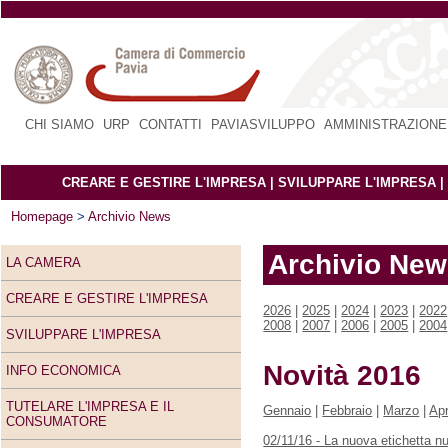
CHI SIAMO
|
URP
|
CONTATTI
|
PAVIASVILUPPO
|
AMMINISTRAZIONE
CREARE E GESTIRE L'IMPRESA
|
SVILUPPARE L'IMPRESA
|
Homepage
>
Archivio News
Archivio Ne
LA CAMERA
CREARE E GESTIRE L'IMPRESA
2026
|
2025
|
2024
|
2023
|
2022
2008
|
2007
|
2006
|
2005
|
2004
SVILUPPARE L'IMPRESA
Novità 2016
INFO ECONOMICA
TUTELARE L'IMPRESA E IL
Gennaio
|
Febbraio
|
Marzo
|
Apr
CONSUMATORE
02/11/16 - La nuova etichetta nu