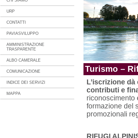
CHI SIAMO
URP
CONTATTI
PAVIASVILUPPO
AMMINISTRAZIONE
TRASPARENTE
ALBO CAMERALE
Turismo – Rif
COMUNICAZIONE
L’iscrizione dà 
INDICE DEI SERVIZI
contributi e fi
MAPPA
riconoscimento e
formazione del s
promozionali reg
RIFUGI ALPINI