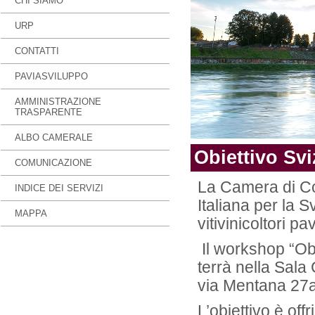
CHI SIAMO
URP
CONTATTI
PAVIASVILUPPO
AMMINISTRAZIONE
TRASPARENTE
ALBO CAMERALE
Obiettivo Svi
COMUNICAZIONE
La Camera di C
INDICE DEI SERVIZI
Italiana per la 
MAPPA
vitivinicoltori pa
Il workshop “Obi
terrà nella Sala
via Mentana 27a
L’obiettivo è off