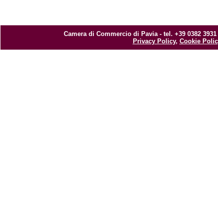
Camera di Commercio di Pavia - tel. +39 0382 3931
Privacy Policy
,
Cookie Polic