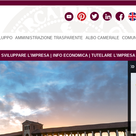
ILUPPO
|
AMMINISTRAZIONE TRASPARENTE
|
ALBO CAMERALE
|
COMUN
|
SVILUPPARE L'IMPRESA
|
INFO ECONOMICA
|
TUTELARE L'IMPRESA
Sito in fase di dismissione
N