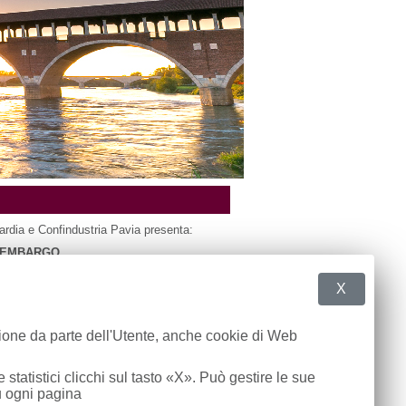
dia e Confindustria Pavia presenta:
O EMBARGO
 dal punto di vista legale, contrattuale e
X
consigli ed informazioni utili per operare
zione da parte dell'Utente, anche cookie di Web
 statistici clicchi sul tasto «X». Può gestire le sue
u ogni pagina