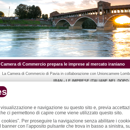
Camera di Commercio prepara le imprese al mercato iraniano
La Camera di Commercio di Pavia in collaborazione con Unioncamere Lombar
IRAN - LE IMPRESE ITALIANE NEL DOP
Il seminario ha l’obiettivo di fornire alle imprese partecipanti una panoramica,
es
doganale, sull’Iran del dopo embargo. Nel corso del seminario saranno forniti 
ed esportare consapevolmente nel paese.
La partecipazione al seminario è
gratuita
.
 visualizzazione e navigazione su questo sito e, previa accetta
Programma
(PDF 73 kb)
 che ci permettono di capire come viene utilizzato questo sito.
Scheda di adesione
(PDF 78 kb)
ti i cookies". Per proseguire la navigazione senza abilitare i cookie
 banner con l'apposito pulsante che trova in basso a sinistra, s