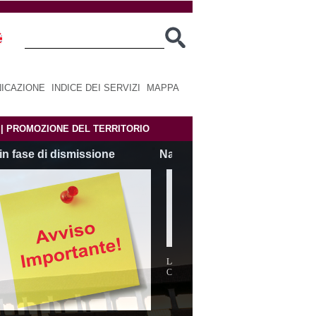
ICAZIONE
|
INDICE DEI SERVIZI
|
MAPPA
|
PROMOZIONE DEL TERRITORIO
asce CMP SviluppoImpresa
La nuova azienda speciale della Camera di
Commercio di Cremona-Mantova-Pavia