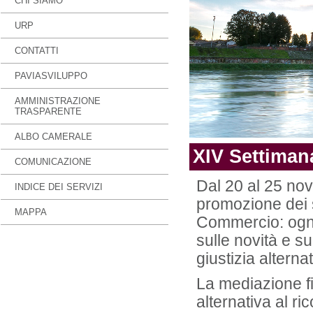
CHI SIAMO
URP
CONTATTI
PAVIASVILUPPO
AMMINISTRAZIONE
TRASPARENTE
ALBO CAMERALE
XIV Settiman
COMUNICAZIONE
Dal 20 al 25 no
INDICE DEI SERVIZI
promozione dei s
MAPPA
Commercio: ogni
sulle novità e s
giustizia alterna
La mediazione fi
alternativa al ri