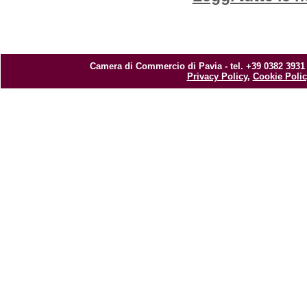
Camera di Commercio di Pavia - tel. +39 0382 3931
Privacy Policy
,
Cookie Polic