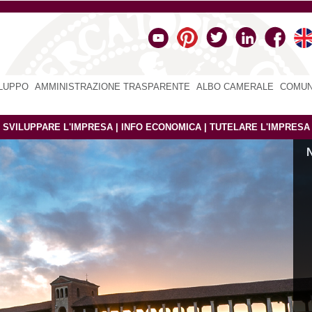
ILUPPO
|
AMMINISTRAZIONE TRASPARENTE
|
ALBO CAMERALE
|
COMUN
|
SVILUPPARE L'IMPRESA
|
INFO ECONOMICA
|
TUTELARE L'IMPRESA
Sito in fase di dismissione
N