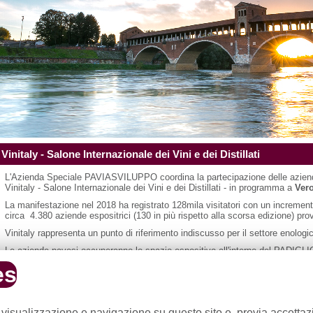
Vinitaly - Salone Internazionale dei Vini e dei Distillati
L'Azienda Speciale PAVIASVILUPPO coordina la partecipazione delle aziend
Vinitaly - Salone Internazionale dei Vini e dei Distillati - in programma a
Vero
La manifestazione nel 2018 ha registrato 128mila visitatori con un incremento
circa 4.380 aziende espositrici (130 in più rispetto alla scorsa edizione) pr
Vinitaly rappresenta un punto di riferimento indiscusso per il settore enolog
Le aziende pavesi occuperanno lo spazio espositivo all'interno del PADI
tariffe vantaggiose. Se interessate possono iscriversi seguendo le istruzioni
es
Regolamento generale
(PDF 98 kb)
Per info: PAVIASVILUPPO
 visualizzazione e navigazione su questo sito e, previa accetta