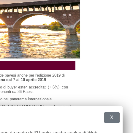
e pavesi anche per l'edizione 2019 di
na dal 7 al 10 aprile 2019
.
 di buyer esteri accreditati (+ 6%), con
ovenenti da 36 Paesi.
ico nel panorama internazionale.
GLIONE VINI DI LOMBARDIA beneficiando di
 in
questa scheda
(PDF 498 kb)
X
zione da parte dell'Utente, anche cookie di Web