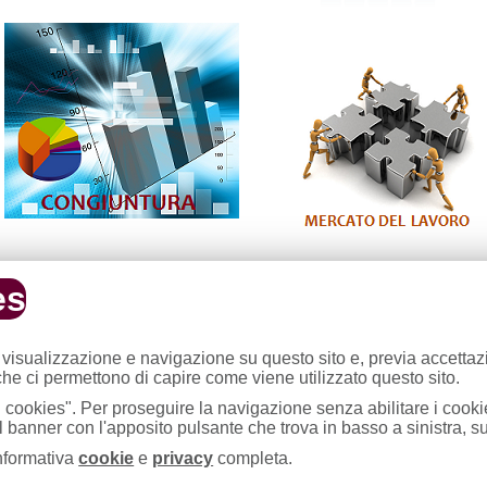
es
 visualizzazione e navigazione su questo sito e, previa accetta
 che ci permettono di capire come viene utilizzato questo sito.
fficio Studi
ia Mentana 27 - 27100 Pavia – 2° PIANO
ti i cookies". Per proseguire la navigazione senza abilitare i cookie
el.: 0382 393289 - 393338
 banner con l'apposito pulsante che trova in basso a sinistra, s
-mail:
studi@pv.camcom.it
informativa
cookie
e
privacy
completa.
esponsabile:
Ilaria Frattola