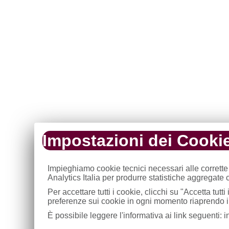
Impostazioni dei Cooki
Impieghiamo cookie tecnici necessari alle corrette
Analytics Italia per produrre statistiche aggregate
U
v
Per accettare tutti i cookie, clicchi su "Accetta tut
T
preferenze sui cookie in ogni momento riaprendo il
E
È possibile leggere l'informativa ai link seguenti: 
R