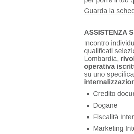
per porre il tuo 
Guarda la sched
ASSISTENZA S
Incontro individu
qualificati sele
Lombardia,
rivo
operativa iscri
su uno specifica
internalizzazio
Credito docu
Dogane
Fiscalità Int
Marketing In