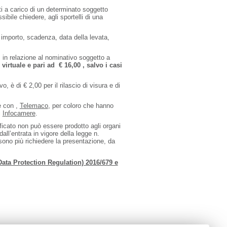
sti a carico di un determinato soggetto
sibile chiedere, agli sportelli di una
o, importo, scadenza, data della levata,
”, in relazione al nominativo soggetto a
irtuale e pari ad € 16,00 , salvo i casi
, è di € 2,00 per il rilascio di visura e di
ne con ,
Telemaco
, per coloro che hanno
i
Infocamere
.
tificato non può essere prodotto agli organi
dall’entrata in vigore della legge n.
sono più richiedere la presentazione, da
Data Protection Regulation) 2016/679 e