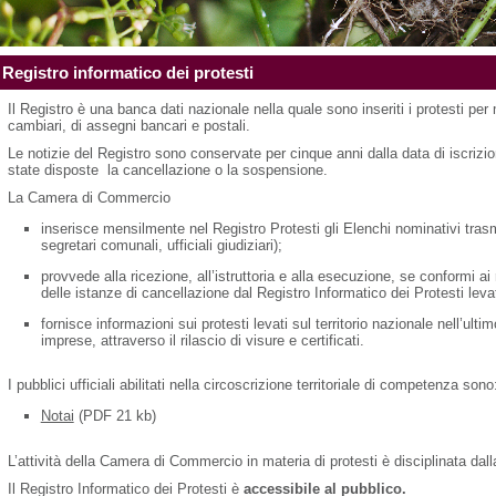
Registro informatico dei protesti
Il Registro è una banca dati nazionale nella quale sono inseriti i protesti pe
cambiari, di assegni bancari e postali.
Le notizie del Registro sono conservate per cinque anni dalla data di iscrizi
state disposte la cancellazione o la sospensione.
La Camera di Commercio
inserisce mensilmente nel Registro Protesti gli Elenchi nominativi trasmes
segretari comunali, ufficiali giudiziari);
provvede alla ricezione, all’istruttoria e alla esecuzione, se conformi ai 
delle istanze di cancellazione dal Registro Informatico dei Protesti levat
fornisce informazioni sui protesti levati sul territorio nazionale nell’ult
imprese, attraverso il rilascio di visure e certificati.
I pubblici ufficiali abilitati nella circoscrizione territoriale di competenza sono
Notai
(PDF 21 kb)
L’attività della Camera di Commercio in materia di protesti è disciplinata dal
Il Registro Informatico dei Protesti è
accessibile al pubblico.