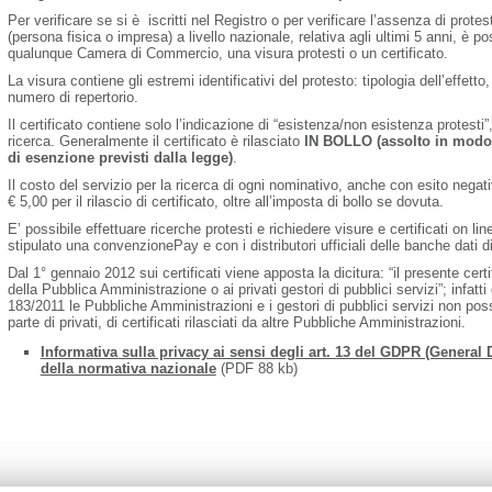
Per verificare se si è iscritti nel Registro o per verificare l’assenza di prote
(persona fisica o impresa) a livello nazionale, relativa agli ultimi 5 anni, è pos
qualunque Camera di Commercio, una visura protesti o un certificato.
La visura contiene gli estremi identificativi del protesto: tipologia dell’effett
numero di repertorio.
Il certificato contiene solo l’indicazione di “esistenza/non esistenza protesti
ricerca. Generalmente il certificato è rilasciato
IN BOLLO (assolto in modo v
di esenzione previsti dalla legge)
.
Il costo del servizio per la ricerca di ogni nominativo, anche con esito negativo
€ 5,00 per il rilascio di certificato, oltre all’imposta di bollo se dovuta.
E’ possibile effettuare ricerche protesti e richiedere visure e certificati on li
stipulato una convenzionePay e con i distributori ufficiali delle banche dati d
Dal 1° gennaio 2012 sui certificati viene apposta la dicitura: “il presente cer
della Pubblica Amministrazione o ai privati gestori di pubblici servizi”; infatti 
183/2011 le Pubbliche Amministrazioni e i gestori di pubblici servizi non pos
parte di privati, di certificati rilasciati da altre Pubbliche Amministrazioni.
Informativa sulla privacy ai sensi degli art. 13 del GDPR (General 
della normativa nazionale
(PDF 88 kb)