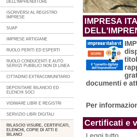
DELL’IMPRENDITORE
ISCRIVERSI AL REGISTRO
IMPRESE
IMPRESA ITA
SUAP
DELL'IMPRE
IMPRESE ARTIGIANE
IMP
RUOLO PERITI ED ESPERTI
dis
tito
RUOLO CONDUCENTI E AUTO
SERVIZI PUBBLICI NON DI LINEA
rap
gra
CITTADINO EXTRACOMUNITARIO
documenti e att
DEPOSITARE BILANCIO ED
ELENCHI SOCI
VIDIMARE LIBRI E REGISTRI
Per informazion
SERVIZIO LIBRI DIGITALI
Certificati e 
RILASCIO VISURE, CERTIFICATI,
ELENCHI, COPIE DI ATTI E
BILANCI
Leggi tutto