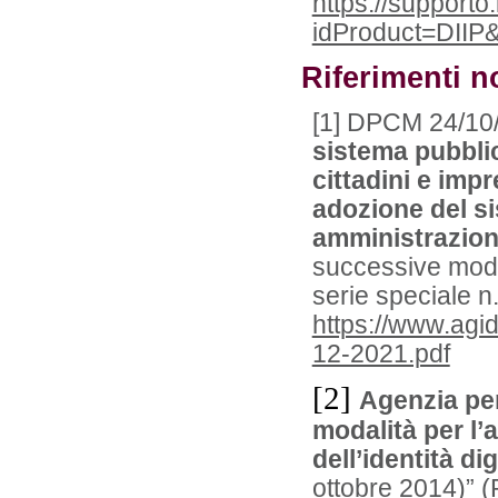
https://support
idProduct=DIIP
Riferimenti n
[1] DPCM 24/10/
sistema pubblico
cittadini e imp
adozione del s
amministrazioni
successive modi
serie speciale n
https://www.agi
12-2021.pdf
[2]
Agenzia per
modalità per l’
dell’identità dig
ottobre 2014)” 