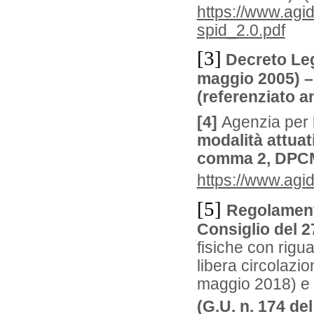
https://www.agid
spid_2.0.pdf
[3]
Decreto Legi
maggio 2005) – 
(referenziato 
[4]
Agenzia per l’
modalità attuati
comma 2, DPCM
https://www.agid
[5]
Regolament
Consiglio del 2
fisiche con rigu
libera circolazio
maggio 2018) e
(G.U. n. 174 de