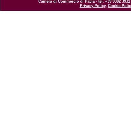
Camera di Commercio di Pavia - tel. +39 0382 3931
Privacy Policy
,
Cookie Polic