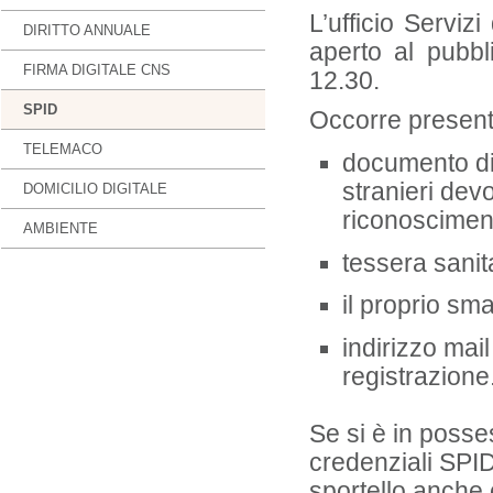
L’ufficio Servizi
DIRITTO ANNUALE
aperto al pubbl
FIRMA DIGITALE CNS
12.30.
SPID
Occorre presenta
TELEMACO
documento di i
stranieri de
DOMICILIO DIGITALE
riconosciment
AMBIENTE
tessera sanita
il proprio sm
indirizzo mai
registrazione
Se si è in posses
credenziali SPID
sportello anche co