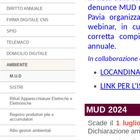
denunce MUD ri
DIRITTO ANNUALE
Pavia organizz
FIRMA DIGITALE CNS
webinar, in cu
SPID
corretta comp
TELEMACO
annuale.
DOMICILIO DIGITALE
In collaborazion
AMBIENTE
LOCANDIN
M.U.D
LINK PER L’
SISTRI
Rifiuti Apparecchiature Elettriche e
Elettroniche
MUD 2024
Registro produttori pile e
accumulatori
Scade il
1 lugli
Dichiarazione amb
Albo gestori ambientali