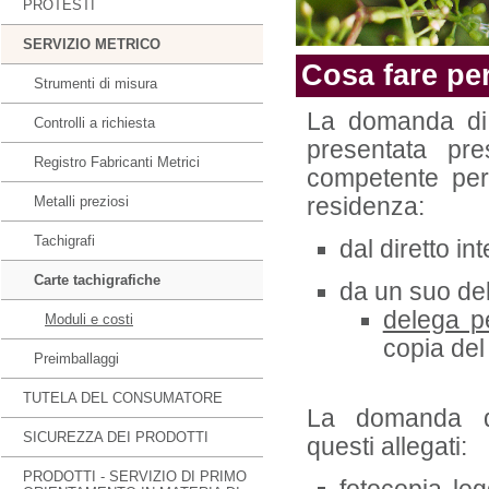
PROTESTI
SERVIZIO METRICO
Cosa fare per
Strumenti di misura
La domanda di 
Controlli a richiesta
presentata pr
Registro Fabricanti Metrici
competente per t
Metalli preziosi
residenza:
Tachigrafi
dal diretto i
Carte tachigrafiche
da un suo de
delega pe
Moduli e costi
copia del
Preimballaggi
TUTELA DEL CONSUMATORE
La domanda d
SICUREZZA DEI PRODOTTI
questi allegati:
PRODOTTI - SERVIZIO DI PRIMO