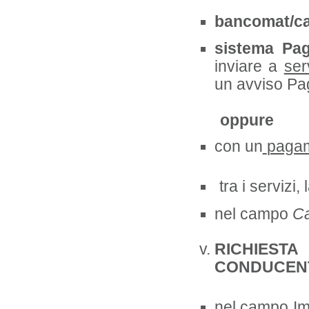
bancomat/car
sistema P
inviare a
ser
un avviso P
oppure
con un
pagam
tra i servizi,
nel campo
C
RICHIESTA
CONDUCENTE
nel campo I