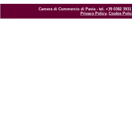
Camera di Commercio di Pavia - tel. +39 0382 3931
Privacy Policy
,
Cookie Polic