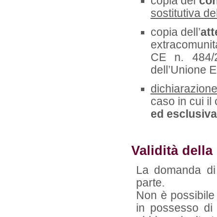
copia del
con
sostitutiva del
copia dell’
att
extracomunita
CE n. 484/
dell’Unione 
dichiarazione 
caso in cui i
ed esclusiva
Validità dell
La domanda di 
parte.
Non è possibile i
in possesso di 