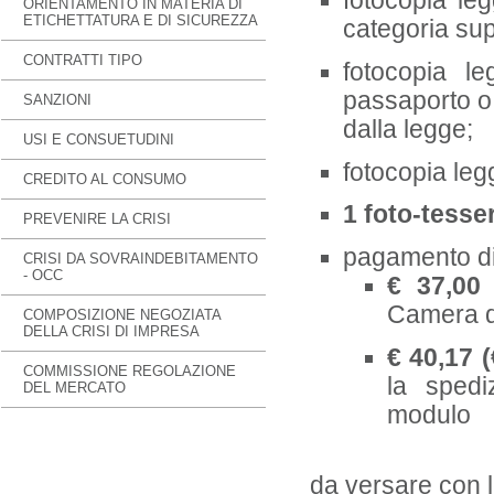
fotocopia leg
ORIENTAMENTO IN MATERIA DI
ETICHETTATURA E DI SICUREZZA
categoria sup
CONTRATTI TIPO
fotocopia leg
passaporto o
SANZIONI
dalla legge;
USI E CONSUETUDINI
fotocopia leg
CREDITO AL CONSUMO
1 foto-tesse
PREVENIRE LA CRISI
pagamento di
CRISI DA SOVRAINDEBITAMENTO
- OCC
€ 37,0
Camera d
COMPOSIZIONE NEGOZIATA
DELLA CRISI DI IMPRESA
€ 40,17 (
COMMISSIONE REGOLAZIONE
la spedi
DEL MERCATO
modulo
da versare con l